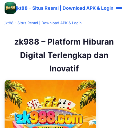
jkt88 - Situs Resmi | Download APK & Login
jkt88 - Situs Resmi | Download APK & Login
zk988 – Platform Hiburan
Digital Terlengkap dan
Inovatif