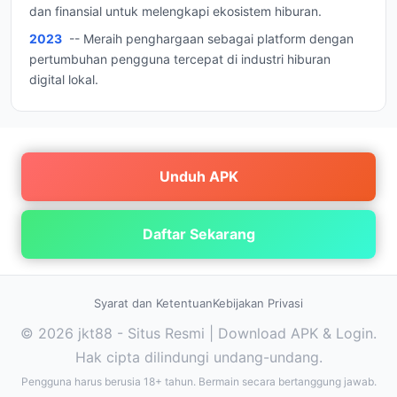
dan finansial untuk melengkapi ekosistem hiburan.
2023
-- Meraih penghargaan sebagai platform dengan
pertumbuhan pengguna tercepat di industri hiburan
digital lokal.
Unduh APK
Daftar Sekarang
Syarat dan Ketentuan
Kebijakan Privasi
© 2026 jkt88 - Situs Resmi | Download APK & Login.
Hak cipta dilindungi undang-undang.
Pengguna harus berusia 18+ tahun. Bermain secara bertanggung jawab.