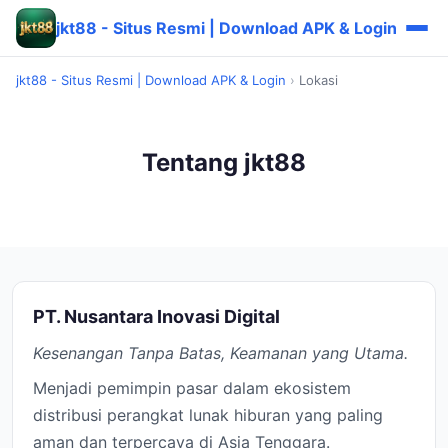
jkt88 - Situs Resmi | Download APK & Login
jkt88 - Situs Resmi | Download APK & Login
›
Lokasi
Tentang jkt88
PT. Nusantara Inovasi Digital
Kesenangan Tanpa Batas, Keamanan yang Utama.
Menjadi pemimpin pasar dalam ekosistem
distribusi perangkat lunak hiburan yang paling
aman dan terpercaya di Asia Tenggara.