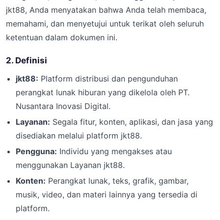
jkt88, Anda menyatakan bahwa Anda telah membaca,
memahami, dan menyetujui untuk terikat oleh seluruh
ketentuan dalam dokumen ini.
2. Definisi
jkt88:
Platform distribusi dan pengunduhan
perangkat lunak hiburan yang dikelola oleh PT.
Nusantara Inovasi Digital.
Layanan:
Segala fitur, konten, aplikasi, dan jasa yang
disediakan melalui platform jkt88.
Pengguna:
Individu yang mengakses atau
menggunakan Layanan jkt88.
Konten:
Perangkat lunak, teks, grafik, gambar,
musik, video, dan materi lainnya yang tersedia di
platform.