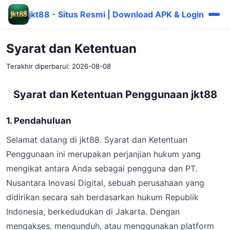
jkt88 - Situs Resmi | Download APK & Login
Syarat dan Ketentuan
Terakhir diperbarui: 2026-08-08
Syarat dan Ketentuan Penggunaan jkt88
1. Pendahuluan
Selamat datang di jkt88. Syarat dan Ketentuan
Penggunaan ini merupakan perjanjian hukum yang
mengikat antara Anda sebagai pengguna dan PT.
Nusantara Inovasi Digital, sebuah perusahaan yang
didirikan secara sah berdasarkan hukum Republik
Indonesia, berkedudukan di Jakarta. Dengan
mengakses, mengunduh, atau menggunakan platform