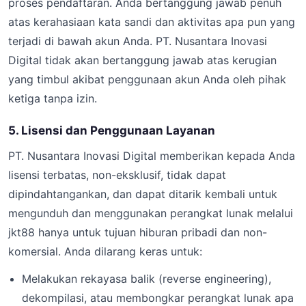
proses pendaftaran. Anda bertanggung jawab penuh
atas kerahasiaan kata sandi dan aktivitas apa pun yang
terjadi di bawah akun Anda. PT. Nusantara Inovasi
Digital tidak akan bertanggung jawab atas kerugian
yang timbul akibat penggunaan akun Anda oleh pihak
ketiga tanpa izin.
5. Lisensi dan Penggunaan Layanan
PT. Nusantara Inovasi Digital memberikan kepada Anda
lisensi terbatas, non-eksklusif, tidak dapat
dipindahtangankan, dan dapat ditarik kembali untuk
mengunduh dan menggunakan perangkat lunak melalui
jkt88 hanya untuk tujuan hiburan pribadi dan non-
komersial. Anda dilarang keras untuk:
Melakukan rekayasa balik (reverse engineering),
dekompilasi, atau membongkar perangkat lunak apa