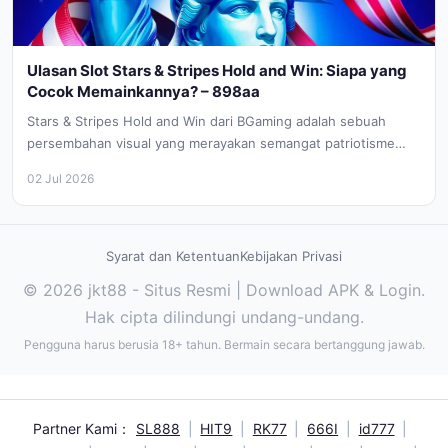
Ulasan Slot Stars & Stripes Hold and Win: Siapa yang
Cocok Memainkannya? – 898aa
Stars & Stripes Hold and Win dari BGaming adalah sebuah
persembahan visual yang merayakan semangat patriotisme
Amerika dengan sentuhan mekanik...
02 Jul 2026
Syarat dan Ketentuan
Kebijakan Privasi
© 2026 jkt88 - Situs Resmi | Download APK & Login.
Hak cipta dilindungi undang-undang.
Pengguna harus berusia 18+ tahun. Bermain secara bertanggung jawab.
Partner Kami：
SL888
|
HIT9
|
RK77
|
666I
|
id777
|