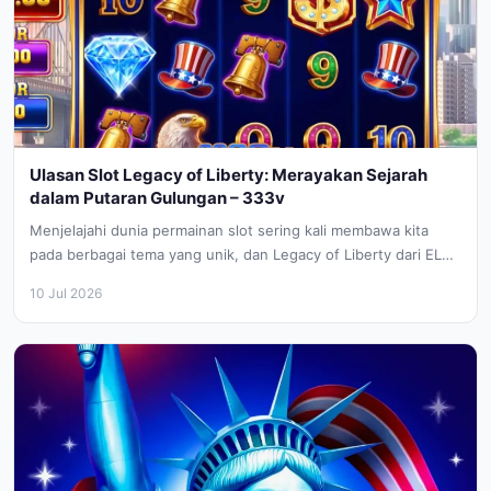
Ulasan Slot Legacy of Liberty: Merayakan Sejarah
dalam Putaran Gulungan – 333v
Menjelajahi dunia permainan slot sering kali membawa kita
pada berbagai tema yang unik, dan Legacy of Liberty dari ELA
Games...
10 Jul 2026