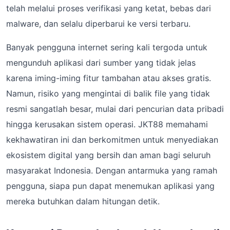
telah melalui proses verifikasi yang ketat, bebas dari
malware, dan selalu diperbarui ke versi terbaru.
Banyak pengguna internet sering kali tergoda untuk
mengunduh aplikasi dari sumber yang tidak jelas
karena iming-iming fitur tambahan atau akses gratis.
Namun, risiko yang mengintai di balik file yang tidak
resmi sangatlah besar, mulai dari pencurian data pribadi
hingga kerusakan sistem operasi. JKT88 memahami
kekhawatiran ini dan berkomitmen untuk menyediakan
ekosistem digital yang bersih dan aman bagi seluruh
masyarakat Indonesia. Dengan antarmuka yang ramah
pengguna, siapa pun dapat menemukan aplikasi yang
mereka butuhkan dalam hitungan detik.