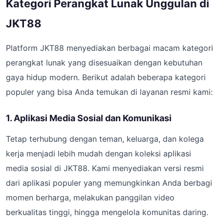
Kategori Perangkat Lunak Unggulan di
JKT88
Platform JKT88 menyediakan berbagai macam kategori
perangkat lunak yang disesuaikan dengan kebutuhan
gaya hidup modern. Berikut adalah beberapa kategori
populer yang bisa Anda temukan di layanan resmi kami:
1. Aplikasi Media Sosial dan Komunikasi
Tetap terhubung dengan teman, keluarga, dan kolega
kerja menjadi lebih mudah dengan koleksi aplikasi
media sosial di JKT88. Kami menyediakan versi resmi
dari aplikasi populer yang memungkinkan Anda berbagi
momen berharga, melakukan panggilan video
berkualitas tinggi, hingga mengelola komunitas daring.