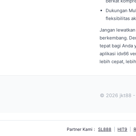
berkat kompre
Dukungan Mult
fleksibilitas a
Jangan lewatkan 
berkembang. Deng
tepat bagi Anda
aplikasi idx66 v
lebih cepat, leb
© 2026 jkt88 -
Partner Kami：
SL888
|
HIT9
|