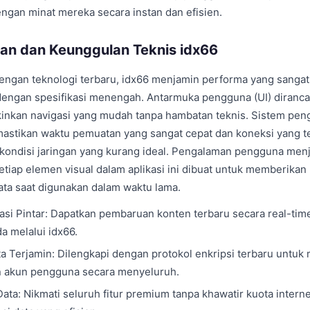
engan minat mereka secara instan dan efisien.
lan dan Keunggulan Teknis idx66
ngan teknologi terbaru, idx66 menjamin performa yang sangat
dengan spesifikasi menengah. Antarmuka pengguna (UI) diranc
kinkan navigasi yang mudah tanpa hambatan teknis. Sistem pen
stikan waktu pemuatan yang sangat cepat dan koneksi yang te
ondisi jaringan yang kurang ideal. Pengalaman pengguna menja
etiap elemen visual dalam aplikasi ini dibuat untuk memberika
ta saat digunakan dalam waktu lama.
kasi Pintar: Dapatkan pembaruan konten terbaru secara real-tim
a melalui idx66.
 Terjamin: Dilengkapi dengan protokol enkripsi terbaru untuk 
 akun pengguna secara menyeluruh.
ta: Nikmati seluruh fitur premium tanpa khawatir kuota interne