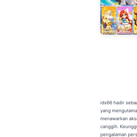
idx66 hadir seba
yang mengutamaka
menawarkan akses
canggih. Keungg
pengalaman pers