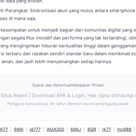
si data yang efisien.
i-Perangkat: Sinkronisasi akun yang mulus antara smartphone 
kses di mana saja.
kesempatan untuk menjadi bagian dari komunitas digital yang t
an segala fitur inovatif dan performa yang tak tertandingi, idx
 yang menginginkan hiburan berkualitas tinggi dalam genggama
ersi terbaru dan rasakan sendiri standar baru dalam menikmati ko
ih aman, dan jauh lebih menyenangkan setiap harinya.
Syarat dan Ketentuan
Kebijakan Privasi
 Situs Resmi | Download APK & Login. Hak cipta dilindungi
Pengguna harus berusia 18+ tahun. Bermain secara bertanggung jawab.
RK77
|
666I
|
id777
|
ASIA300
|
666J
|
8QR
|
rk77
|
mc888
|