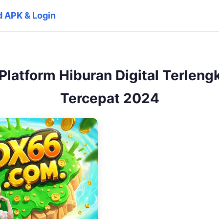
d APK & Login
 Platform Hiburan Digital Terleng
Tercepat 2024