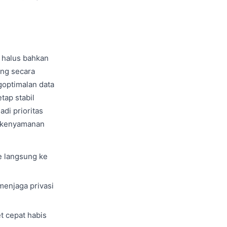
 halus bahkan
ang secara
goptimalan data
tap stabil
di prioritas
n kenyamanan
e langsung ke
menjaga privasi
t cepat habis