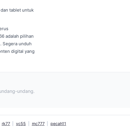
dan tablet untuk
erus
66 adalah pilihan
n. Segera unduh
nten digital yang
 undang-undang.
rk77
|
vc55
|
mc777
|
pecah11