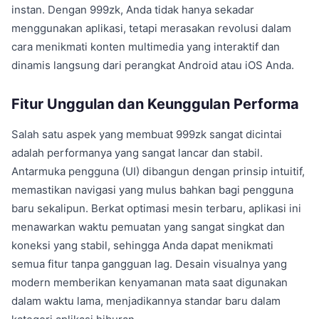
instan. Dengan 999zk, Anda tidak hanya sekadar
menggunakan aplikasi, tetapi merasakan revolusi dalam
cara menikmati konten multimedia yang interaktif dan
dinamis langsung dari perangkat Android atau iOS Anda.
Fitur Unggulan dan Keunggulan Performa
Salah satu aspek yang membuat 999zk sangat dicintai
adalah performanya yang sangat lancar dan stabil.
Antarmuka pengguna (UI) dibangun dengan prinsip intuitif,
memastikan navigasi yang mulus bahkan bagi pengguna
baru sekalipun. Berkat optimasi mesin terbaru, aplikasi ini
menawarkan waktu pemuatan yang sangat singkat dan
koneksi yang stabil, sehingga Anda dapat menikmati
semua fitur tanpa gangguan lag. Desain visualnya yang
modern memberikan kenyamanan mata saat digunakan
dalam waktu lama, menjadikannya standar baru dalam